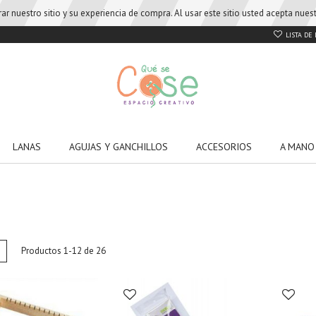
r nuestro sitio y su experiencia de compra. Al usar este sitio usted acepta nue
LISTA DE
LANAS
AGUJAS Y GANCHILLOS
ACCESORIOS
A MANO
w
List
Productos
1
-
12
de
26