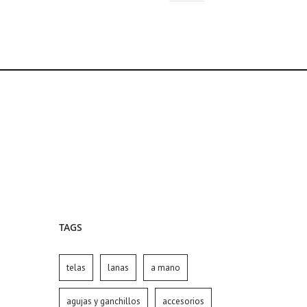
TAGS
telas
lanas
a mano
agujas y ganchillos
accesorios