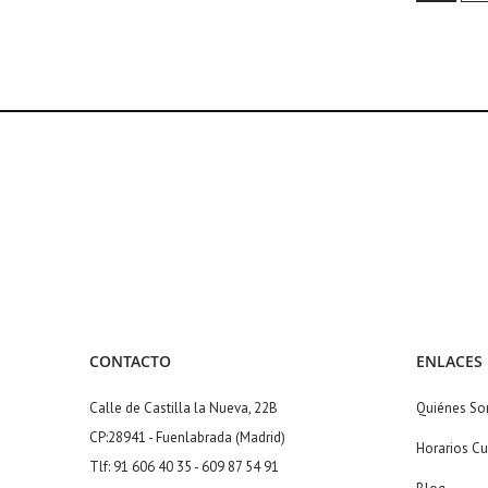
CONTACTO
ENLACES
Calle de Castilla la Nueva, 22B
Quiénes S
CP:28941 - Fuenlabrada (Madrid)
Horarios Cu
Tlf: 91 606 40 35 - 609 87 54 91