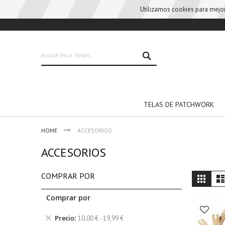
Utilizamos cookies para mejora
Skip
to
Content
BUSCAR
TELAS DE PATCHWORK
HOME
ACCESORIOS
ACCESORIOS
Vie
COMPRAR POR
Grid
as
Comprar por
Remove
Precio
10,00 € - 19,99 €