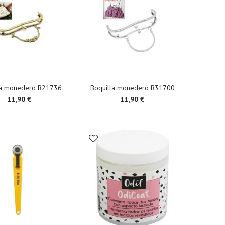
la monedero B21736
Boquilla monedero B31700
11,90 €
11,90 €