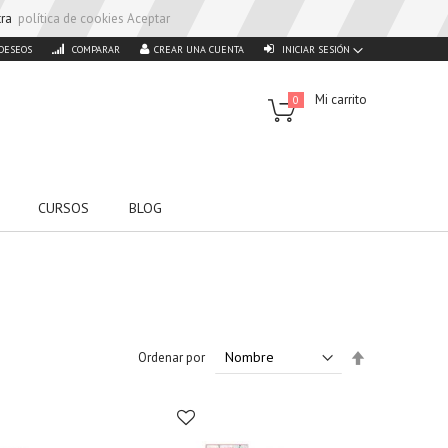
stra
política de cookies
Aceptar
 DESEOS
COMPARAR
CREAR UNA CUENTA
INICIAR SESIÓN
Mi carrito
0
CURSOS
BLOG
Set
Ordenar por
Descending
Direction