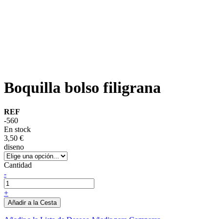
Boquilla bolso filigrana
REF
-560
En stock
3,50 €
diseno
Cantidad
-
+
Añadir a la Cesta