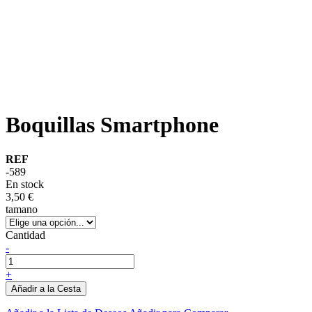
Boquillas Smartphone
REF
-589
En stock
3,50 €
tamano
Cantidad
-
+
Añadir a la Cesta