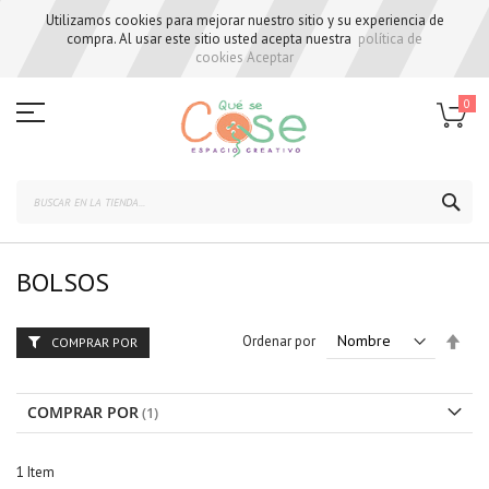
Utilizamos cookies para mejorar nuestro sitio y su experiencia de
compra. Al usar este sitio usted acepta nuestra
política de
cookies
Aceptar
Skip
to
0
Content
BUS
BOLSOS
Set
Ordenar por
COMPRAR POR
Des
Dire
COMPRAR POR
1
Item