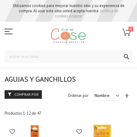
Utilizamos cookies para mejorar nuestro sitio y su experiencia de
compra. Al usar este sitio usted acepta nuestra
política de
cookies
Aceptar
Skip
to
0
Content
BUS
AGUJAS Y GANCHILLOS
COMPRAR POR
Set
Ordenar por
Des
Dire
Productos
1
-
12
de
47