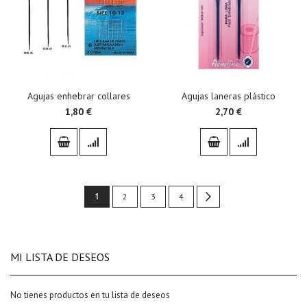
Agujas enhebrar collares
Agujas laneras plástico
1,80 €
2,70 €
Page
You're
1
Page
Page
Page
Page
Siguiente
2
3
4
currently
reading
MI LISTA DE DESEOS
page
No tienes productos en tu lista de deseos