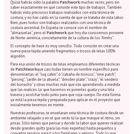
Patchwork
Quizá habrás oído la palabra
muchas veces, pero sin
saber exactamente en qué consiste este tipo de trabajos. También
habrás visto preciosos trabajos realizados con esta técnica de
costura, y no has caído en la cuenta de que se trataba de esta labor.
Bien, pues todos son trabajos realizados con una técnica de
costura ancestral. En España se conoce con el nombre de
Patchwork
“almazuelas”, pero el
que hoy dia conocemos proviene
de Norte-américa, concretamente de la cultura de los “Amihs”.
El concepto de base es muy sencillo. Todo consiste en crear una
nueva pieza tejida uniendo fragmentos o trozos de telas 100%
algodón.
Para esa unión de trozos de telas empleamos diferentes técnicas
Patchtwork
de
que casi todas tienen un nombre específico para
denominarlas: el “log cabin” ó “cabaña de troncos”, “nine patch”,
“piecing”, “jardín de la abuela”, “dresden plate”, “crazy”, “el sendero
del borracho” y otras muchas más que irás aprendiendo a medida
que las realices. Lo que hacemos es ponerles guata y una tela
trasera y acolchar todo junto para que coja cuerpo. De esta forma
ya está la pieza tejida y preparada para aplicar en el proyecto que
inicialmente tenemos en mente.
Nuestras profesoras, te enseñaran esta técnica de costura desde un
ambiente relajado y en el que serás tú la que marque el ritmo, sin
prisas. Sólo tienes que pensar y decidir la labor que quieres realizar:
desde grandes quilts (para las más expertas) hasta pequeños y
coquetos regalos para ti y tus familiares y amigos. Todo lo que