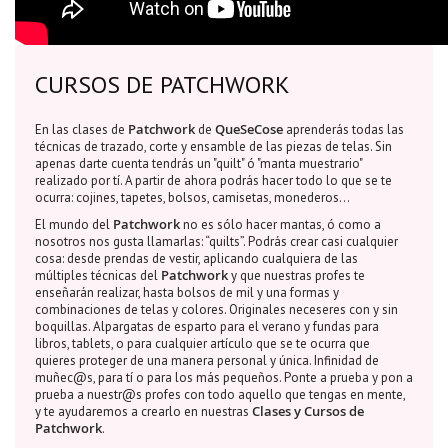
CURSOS DE PATCHWORK
Patchwork
QueSeCose
En las clases de
de
aprenderás todas las
técnicas de trazado, corte y ensamble de las piezas de telas. Sin
apenas darte cuenta tendrás un "quilt" ó "manta muestrario"
realizado por tí. A partir de ahora podrás hacer todo lo que se te
ocurra: cojines, tapetes, bolsos, camisetas, monederos...
Patchwork
El mundo del
no es sólo hacer mantas, ó como a
nosotros nos gusta llamarlas: “quilts”. Podrás crear casi cualquier
cosa: desde prendas de vestir, aplicando cualquiera de las
Patchwork
múltiples técnicas del
y que nuestras profes te
enseñarán realizar, hasta bolsos de mil y una formas y
combinaciones de telas y colores. Originales neceseres con y sin
boquillas. Alpargatas de esparto para el verano y fundas para
libros, tablets, o para cualquier artículo que se te ocurra que
quieres proteger de una manera personal y única. Infinidad de
muñec@s, para tí o para los más pequeños. Ponte a prueba y pon a
prueba a nuestr@s profes con todo aquello que tengas en mente,
Clases y Cursos de
y te ayudaremos a crearlo en nuestras
Patchwork
.