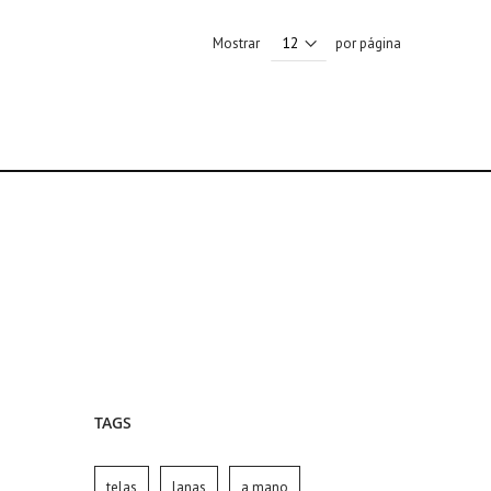
Mostrar
por página
TAGS
telas
lanas
a mano