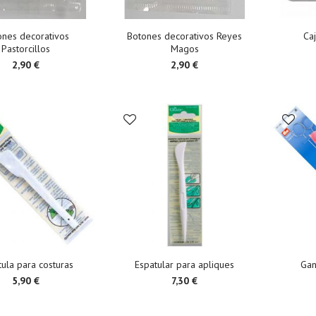
ones decorativos
Botones decorativos Reyes
Caj
Pastorcillos
Magos
2,90 €
2,90 €
ula para costuras
Espatular para apliques
Gan
5,90 €
7,30 €