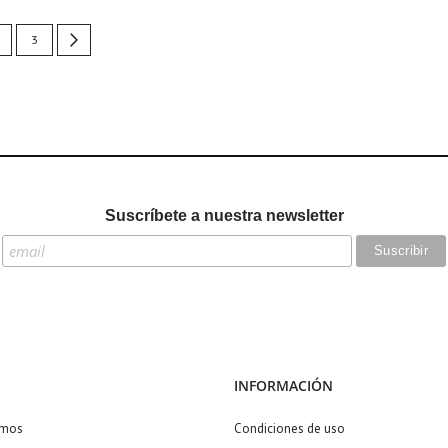
urrently reading page
age
Page
Page
Siguiente
3
Suscríbete a nuestra newsletter
INFORMACIÓN
omos
Condiciones de uso