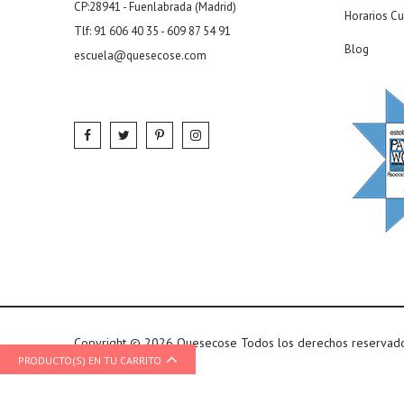
CP:28941 - Fuenlabrada (Madrid)
Horarios Cu
Tlf: 91 606 40 35 - 609 87 54 91
Blog
escuela@quesecose.com
Copyright © 2026 Quesecose Todos los derechos reservad
PRODUCTO(S) EN TU CARRITO
Diseño web Te Veo Online