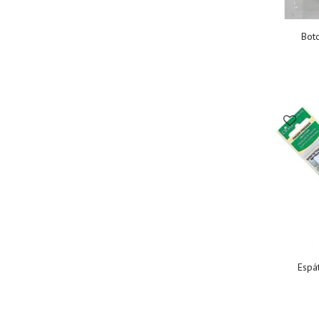
Bot
Espát