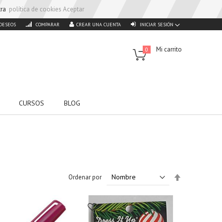
stra
política de cookies
Aceptar
 DESEOS
COMPARAR
CREAR UNA CUENTA
INICIAR SESIÓN
Mi carrito
0
CURSOS
BLOG
Set
Ordenar por
Descending
Direction