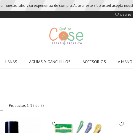
r nuestro sitio y su experiencia de compra. Al usar este sitio usted acepta nue
LISTA DE
LANAS
AGUJAS Y GANCHILLOS
ACCESORIOS
A MANO
w
List
Productos
1
-
12
de
28