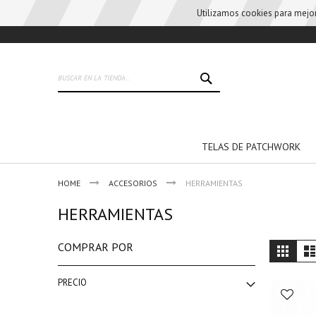
Utilizamos cookies para mejora
Skip
to
Content
BUSCAR
TELAS DE PATCHWORK
HOME
ACCESORIOS
HERRAMIENTAS
HERRAMIENTAS
Vie
COMPRAR POR
Grid
as
PRECIO