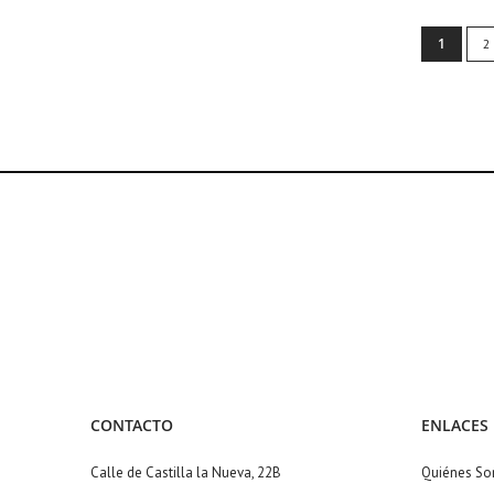
Page
You're c
1
P
2
CONTACTO
ENLACES
Calle de Castilla la Nueva, 22B
Quiénes S