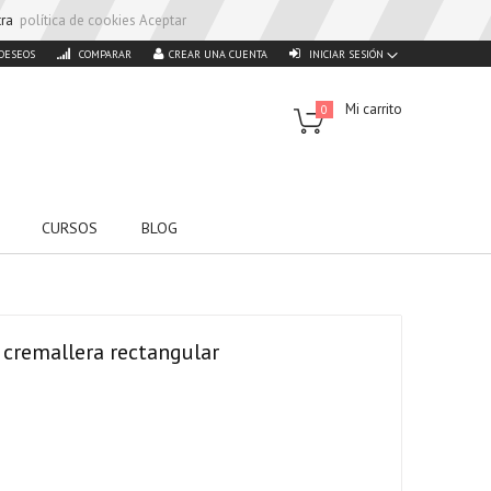
stra
política de cookies
Aceptar
 DESEOS
COMPARAR
CREAR UNA CUENTA
INICIAR SESIÓN
Mi carrito
0
CURSOS
BLOG
 cremallera rectangular