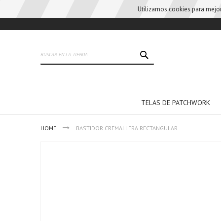
Utilizamos cookies para mejora
Skip
to
Content
BUSCAR
TELAS DE PATCHWORK
HOME
BASTIDOR CREMALLERA RECTANGULAR