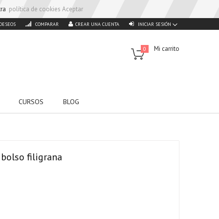
stra
política de cookies
Aceptar
 DESEOS
COMPARAR
CREAR UNA CUENTA
INICIAR SESIÓN
Mi carrito
0
CURSOS
BLOG
 bolso filigrana