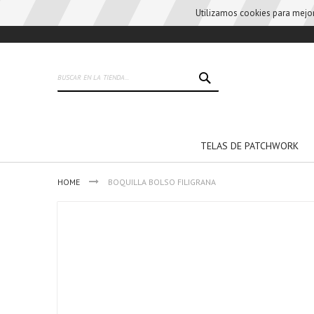
Utilizamos cookies para mejora
Skip
to
Content
BUSCAR
TELAS DE PATCHWORK
HOME
BOQUILLA BOLSO FILIGRANA