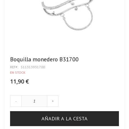
Boquilla monedero B31700
REF
S11313931700
EN STOCK
11,90 €
-
+
AÑADIR A LA CESTA