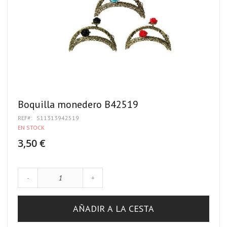
Boquilla monedero B42519
REF
S11313942519
EN STOCK
3,50 €
-
+
AÑADIR A LA CESTA