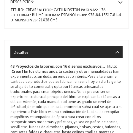
DESCRIPCIÓN:
AUTOR:
PÁGINAS:
TÍTULO:
¡CREAR!
CATH KIDSTON
176
EDITORIAL:
IDIOMA:
ISBN:
BLUME
ESPAÑOL
978-84-15317-81-4
DIMENSIONES:
21X28 CMS
Detalles
48 Proyectos de labores, con 16 diseños exclusivos...
Título:
¡Crear!
En los últimos años, la costura y otras manualidades han
experimentado, sin duda, un renovado interés. Pese a la enorme
cantidad de productos que se fabrican en serie hoy en día, la gente
se aleja de lo comercial y opta por técnicas artesanales
tradicionales para crear objetos únicos. No es preciso ser un
experto en costura: al principio del libro se explican las técnicas a
utilizar. Además, cada manualidad tiene asignado un nivel de
dificultad, de modo que en cada momento sabrá cuál se ajusta a su
experiencia. Este libro es una continuación de la idea de recopilar
magníficos estampados de época para crear con ellos
composiciones modernas y prácticas, ya sea en paños de cocina,
servilletas, fundas de almohada, pijamas, bolsas, cestos, bufandas,
camisetas, faldas o chaquetas, hasta cojines, toallas, mantas o