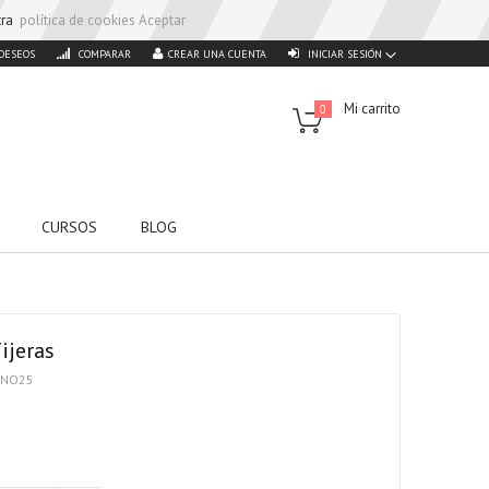
stra
política de cookies
Aceptar
 DESEOS
COMPARAR
CREAR UNA CUENTA
INICIAR SESIÓN
Mi carrito
0
CURSOS
BLOG
ijeras
ANO25