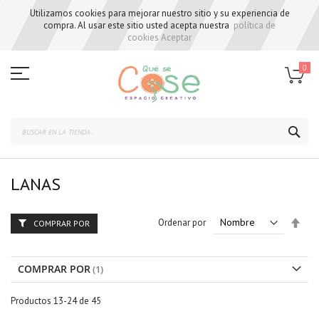
Utilizamos cookies para mejorar nuestro sitio y su experiencia de
compra. Al usar este sitio usted acepta nuestra
política de
cookies
Aceptar
Skip
to
0
Content
BUS
LANAS
Set
Ordenar por
COMPRAR POR
Des
Dire
COMPRAR POR
Productos
13
-
24
de
45