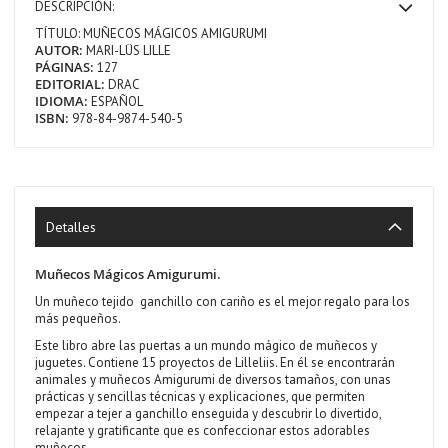
DESCRIPCIÓN:
TÍTULO: MUÑECOS MÁGICOS AMIGURUMI
AUTOR:
MARI-LÜS LILLE
PÁGINAS:
127
EDITORIAL:
DRAC
IDIOMA:
ESPAÑOL
ISBN:
978-84-9874-540-5
Detalles
Muñecos Mágicos Amigurumi.
Un muñeco tejido ganchillo con cariño es el mejor regalo para los
más pequeños.
Este libro abre las puertas a un mundo mágico de muñecos y
juguetes. Contiene 15 proyectos de Lilleliis. En él se encontrarán
animales y muñecos Amigurumi de diversos tamaños, con unas
prácticas y sencillas técnicas y explicaciones, que permiten
empezar a tejer a ganchillo enseguida y descubrir lo divertido,
relajante y gratificante que es confeccionar estos adorables
muñecos.