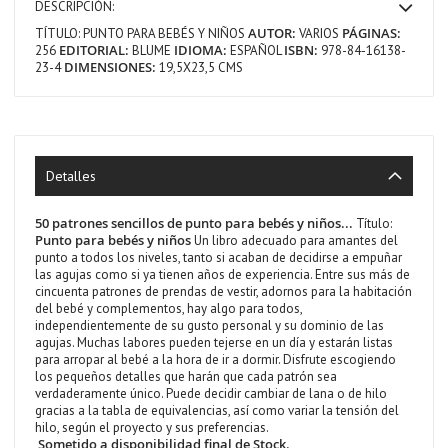
DESCRIPCIÓN:
AUTOR:
PÁGINAS:
TÍTULO:
PUNTO PARA BEBÉS Y NIÑOS
VARIOS
EDITORIAL:
IDIOMA:
ISBN:
256
BLUME
ESPAÑOL
978-84-16138-
DIMENSIONES:
23-4
19,5X23,5 CMS
Detalles
50 patrones sencillos de punto para bebés y niños...
Título:
Punto para bebés y niños
Un libro adecuado para amantes del
punto a todos los niveles, tanto si acaban de decidirse a empuñar
las agujas como si ya tienen años de experiencia. Entre sus más de
cincuenta patrones de prendas de vestir, adornos para la habitación
del bebé y complementos, hay algo para todos,
independientemente de su gusto personal y su dominio de las
agujas. Muchas labores pueden tejerse en un día y estarán listas
para arropar al bebé a la hora de ir a dormir. Disfrute escogiendo
los pequeños detalles que harán que cada patrón sea
verdaderamente único. Puede decidir cambiar de lana o de hilo
gracias a la tabla de equivalencias, así como variar la tensión del
hilo, según el proyecto y sus preferencias.
Sometido a disponibilidad final de Stock.