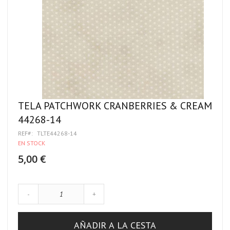
TELA PATCHWORK CRANBERRIES & CREAM
44268-14
REF
TLTE44268-14
EN STOCK
5,00 €
-
+
AÑADIR A LA CESTA