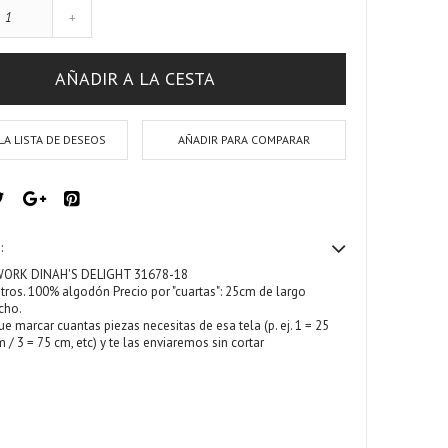
+
AÑADIR A LA CESTA
LA LISTA DE DESEOS
AÑADIR PARA COMPARAR
:
ORK DINAH'S DELIGHT 31678-18
ros. 100% algodón Precio por "cuartas": 25cm de largo
cho.
ue marcar cuantas piezas necesitas de esa tela (p. ej. 1 = 25
 / 3 = 75 cm, etc) y te las enviaremos sin cortar