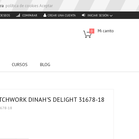
stra
política de cookies
Aceptar
 DESEOS
COMPARAR
CREAR UNA CUENTA
INICIAR SESIÓN
Mi carrito
0
CURSOS
BLOG
TCHWORK DINAH'S DELIGHT 31678-18
1678-18