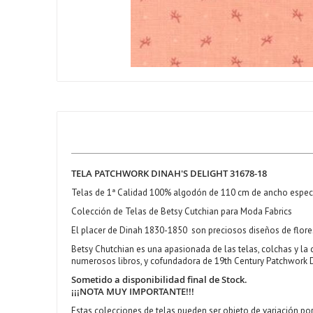
TELA PATCHWORK DINAH'S DELIGHT 31678-18
Telas de 1ª Calidad 100% algodón de 110 cm de ancho espec
Colección de Telas de Betsy Cutchian para Moda Fabrics
El placer de Dinah 1830-1850 son preciosos diseños de flores
Betsy Chutchian es una apasionada de las telas, colchas y la
numerosos libros, y cofundadora de 19th Century Patchwork D
Sometido a disponibilidad final de Stock.
¡¡¡NOTA MUY IMPORTANTE!!!
Estas colecciones de telas pueden ser objeto de variación por