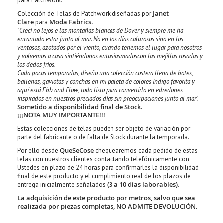
para Patchwork.
C
Janet
olección de Telas de Patchwork diseñadas por
Clare
Moda Fabrics.
para
"Crecí no lejos e las montañas blancas de Dover y siempre me ha
encantado estar junto al mar. No en los días calurosos sino en los
ventosos, azotados por el viento, cuando tenemos el lugar para nosotros
y volvemos a casa sintiéndonos entusiasmadoscon las mejillas rosadas y
los dedos fríos.
Cada pocas temporadas, diseño una colección costera llena de botes,
ballenas, gaviotas y conchas en mi paleta de colores índigo favorita y
aquí está Ebb and Flow, todo listo para convertirlo en edredones
inspirados en nuestros preciados días sin preocupaciones junto al mar".
Sometido a disponibilidad final de Stock.
¡¡¡NOTA MUY IMPORTANTE!!!
Estas colecciones de telas pueden ser objeto de variación por
parte del fabricante o de falta de Stock durante la temporada.
QueSeCose
Por ello desde
chequearemos cada pedido de estas
telas con nuestros clientes contactando telefónicamente con
Ustedes en plazo de 24 horas para confirmarles la disponibilidad
final de este producto y el cumplimiento real de los plazos de
(3 a 10 días laborables)
entrega inicialmente señalados
.
La adquisición de este producto por metros, salvo que sea
realizada por piezas completas, NO ADMITE DEVOLUCIÓN.