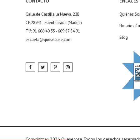
CONTACTO
ENLACES
Calle de Castilla la Nueva, 22B
Quiénes S
CP:28941 - Fuenlabrada (Madrid)
Horarios Cu
Tlf: 91 606 40 35 - 609 87 54 91
Blog
escuela@quesecose.com
Copyright © 2026 Quesecose Todos los derechos reservad