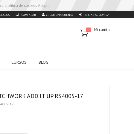
stra
política de cookies
Aceptar
 DESEOS
COMPARAR
CREAR UNA CUENTA
INICIAR SESIÓN
Mi carrito
0
CURSOS
BLOG
TCHWORK ADD IT UP RS4005-17
S4005-17