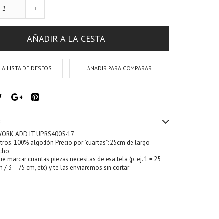
+
AÑADIR A LA CESTA
LA LISTA DE DESEOS
AÑADIR PARA COMPARAR
:
ORK ADD IT UP RS4005-17
ros. 100% algodón Precio por "cuartas": 25cm de largo
cho.
ue marcar cuantas piezas necesitas de esa tela (p. ej. 1 = 25
 / 3 = 75 cm, etc) y te las enviaremos sin cortar