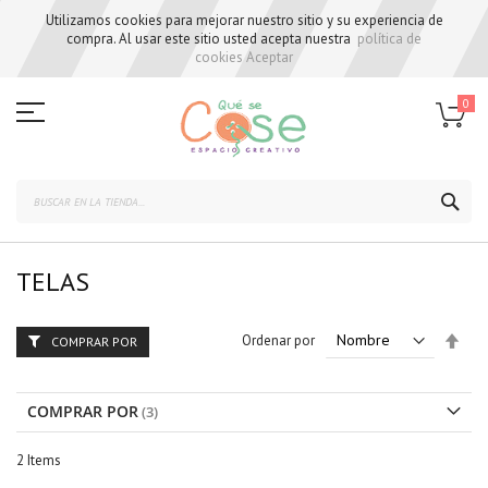
Utilizamos cookies para mejorar nuestro sitio y su experiencia de
compra. Al usar este sitio usted acepta nuestra
política de
cookies
Aceptar
Skip
to
0
Content
BUS
TELAS
Set
Ordenar por
COMPRAR POR
Des
Dire
COMPRAR POR
2
Items