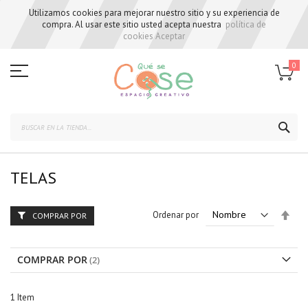
Utilizamos cookies para mejorar nuestro sitio y su experiencia de
compra. Al usar este sitio usted acepta nuestra
política de
cookies
Aceptar
Skip
to
0
Content
BUS
TELAS
Set
Ordenar por
COMPRAR POR
Des
Dire
COMPRAR POR
1
Item