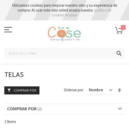
Utilizamos cookies para mejorar nuestro sitio y su experiencia de
compra. Al usar este sitio usted acepta nuestra
política de
cookies
Aceptar
Skip
to
0
Content
BUS
TELAS
Set
Ordenar por
COMPRAR POR
Des
Dire
COMPRAR POR
2
Items