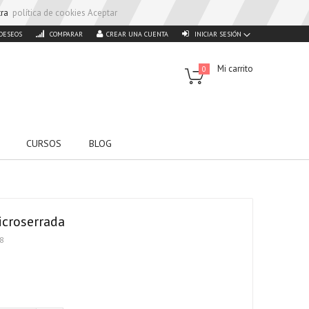
stra
política de cookies
Aceptar
 DESEOS
COMPARAR
CREAR UNA CUENTA
INICIAR SESIÓN
Mi carrito
0
CURSOS
BLOG
icroserrada
8