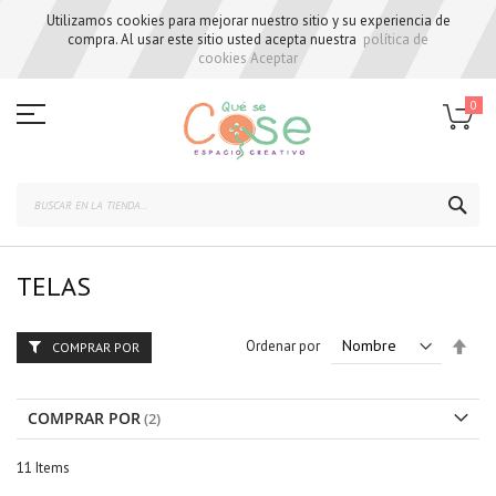
Utilizamos cookies para mejorar nuestro sitio y su experiencia de
compra. Al usar este sitio usted acepta nuestra
política de
cookies
Aceptar
Skip
to
0
Content
BUS
TELAS
Set
Ordenar por
COMPRAR POR
Des
Dire
COMPRAR POR
11
Items