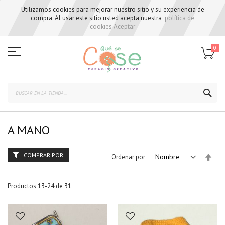
Utilizamos cookies para mejorar nuestro sitio y su experiencia de
compra. Al usar este sitio usted acepta nuestra
política de
cookies
Aceptar
Skip
to
0
Content
BUS
A MANO
COMPRAR POR
Set
Ordenar por
Des
Dire
Productos
13
-
24
de
31