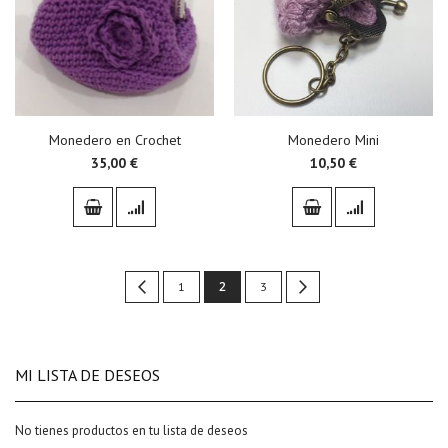
Monedero en Crochet
Monedero Mini
35,00 €
10,50 €
Page
You're
Page
Previous
Page
2
Page
Page
Siguiente
1
3
currently
reading
MI LISTA DE DESEOS
page
No tienes productos en tu lista de deseos