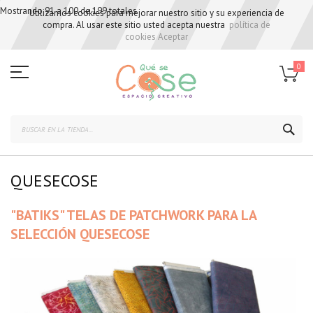
Mostrando 91 a 100 de 199 totales
Utilizamos cookies para mejorar nuestro sitio y su experiencia de
compra. Al usar este sitio usted acepta nuestra
política de
cookies
Aceptar
Skip
to
0
Content
BUS
QUESECOSE
"BATIKS" TELAS DE PATCHWORK PARA LA
SELECCIÓN QUESECOSE