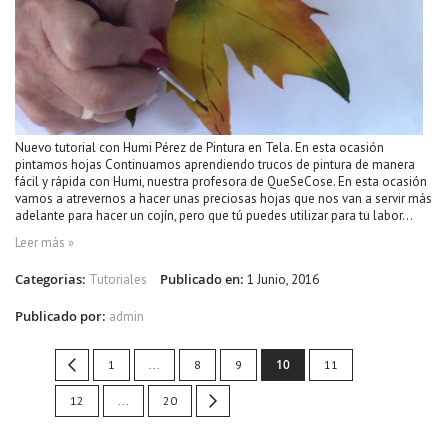
Nuevo tutorial con Humi Pérez de Pintura en Tela. En esta ocasión
pintamos hojas Continuamos aprendiendo trucos de pintura de manera
fácil y rápida con Humi, nuestra profesora de QueSeCose. En esta ocasión
vamos a atrevernos a hacer unas preciosas hojas que nos van a servir más
adelante para hacer un cojín, pero que tú puedes utilizar para tu labor...
Leer más »
Categorias:
Publicado en:
Tutoriales
1 Junio, 2016
Publicado por:
admin
Page
You're
Page
Previous
Page
Page
Page
10
Page
1
...
8
9
11
currently
Page
Page
Page
Siguiente
12
...
20
reading