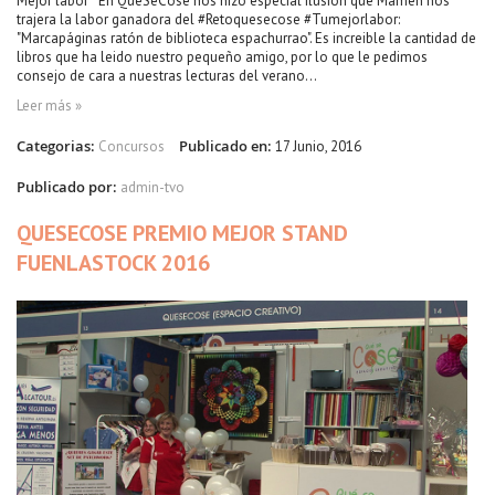
Mejor labor" En QueSeCose nos hizo especial ilusión que Mamen nos
trajera la labor ganadora del #Retoquesecose #Tumejorlabor:
"Marcapáginas ratón de biblioteca espachurrao". Es increible la cantidad de
libros que ha leido nuestro pequeño amigo, por lo que le pedimos
consejo de cara a nuestras lecturas del verano...
Leer más »
Categorias:
Publicado en:
Concursos
17 Junio, 2016
Publicado por:
admin-tvo
QUESECOSE PREMIO MEJOR STAND
FUENLASTOCK 2016